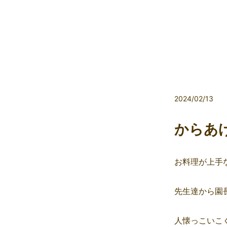
2024/02/13
からあ
お料理が上手
先生達から園
人懐っこいこ